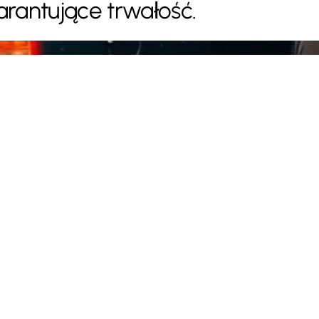
rantujące trwałość.
Współczesne budownictwo mies
ektu
reżimu technologicznego oraz 
orodzinny
detali architektonicznych z pro
realizujemy inwestycje wielorod
optymalizację kosztów eksploa
materiałowych.
Konstrukcja i montaż syst
to proces wymagający najwyż
powstawanie liniowych mostk
izotermiczne (np. typu Schö
realizujemy z zachowaniem r
prawidłowe zakotwienie kons