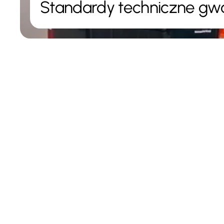
Standardy techniczne gwa
Lokalizacja
Typ Proj
Jarocin
Budynek Wiel