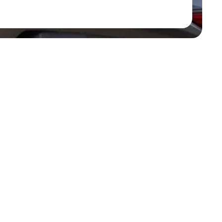
zkaniowe wymaga od generalnego wykonawcy ścisłego 
umiejętności bezbłędnego przenoszenia skomplikowanych 
jektu do rzeczywistości. Jako generalny wykonawca 
zinne z naciskiem na wysoką kulturę techniczną, 
tacyjnych oraz trwałość zastosowanych systemów 
emów balkonowych:
 Wykonanie przestronnych balkonów 
szej dokładności inżynieryjnej. Aby wyeliminować 
ów termicznych, stosujemy nowoczesne łączniki 
ck). Montaż nowoczesnych balustrad systemowych 
ygorystycznych norm bezpieczeństwa, dbając o 
trukcji w pasie podłogowym oraz bezbłędne wykonanie 