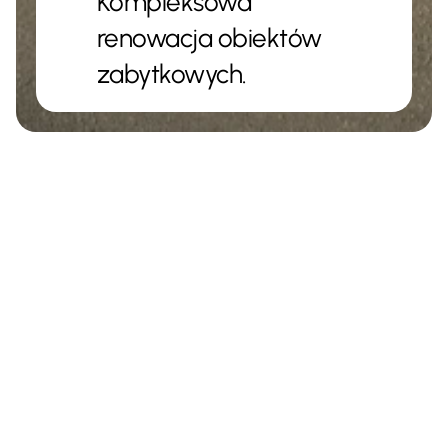
Kompleksowa 
renowacja obiektów 
zabytkowych.
Lokalizacja
Jarocin
Typ Projektu
Zabytek
Realizacja prac remontowo-budowlanych na obiektach 
kamienicznych o rozbudowanej strukturze 
architektonicznej wymaga od generalnego wykonawcy 